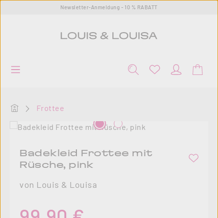
Newsletter-Anmeldung - 10 % RABATT
Zum Hauptinhalt springen
Startseite
Frottee
Bildergalerie überspringen
Badekleid Frottee mit
Rüsche, pink
von Louis & Louisa
Regulärer Preis:
99,90 €