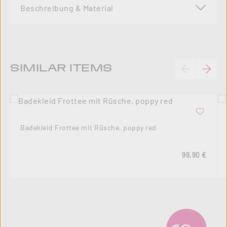
Beschreibung & Material
Produktgalerie überspringen
SIMILAR ITEMS
Badekleid Frottee mit Rüsche, poppy red
Regulärer Pre
99,90 €