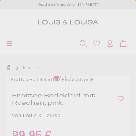
Newsletter-Anmeldung - 10 % RABATT
Zum Hauptinhalt springen
Startseite
Frottee
Bildergalerie überspringen
Frottee Badekleid mit
Rüschen, pink
von Louis & Louisa
Regulärer Preis:
99,95 €