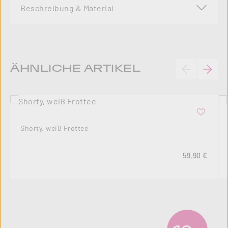
Beschreibung & Material
Produktgalerie überspringen
ÄHNLICHE ARTIKEL
Shorty, weiß Frottee
Regulärer Pre
59,90 €