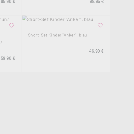
Regulärer Preis:
Regulärer Preis:
85,90 €
99,95 €
Short-Set Kinder "Anker", blau
n/
Regulärer Preis:
46,90 €
Regulärer Preis:
59,90 €