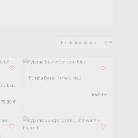
Pyjama Basic Herren, blau
te, blau
Regulärer Preis:
85,90 €
Regulärer Preis:
79,90 €
l