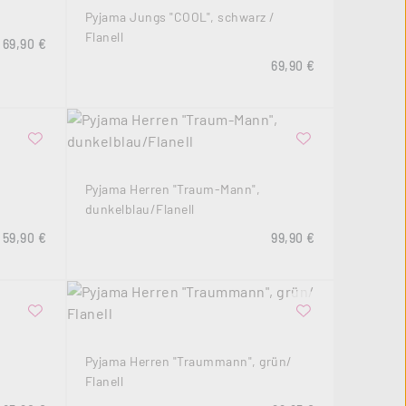
Pyjama Jungs "COOL", schwarz /
Flanell
Regulärer Preis:
69,90 €
Regulärer Preis:
69,90 €
Pyjama Herren "Traum-Mann",
dunkelblau/Flanell
Regulärer Preis:
Regulärer Preis:
59,90 €
99,90 €
Pyjama Herren "Traummann", grün/
Flanell