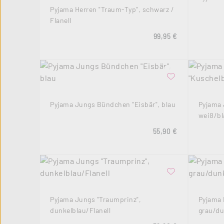
Pyjama Herren "Traum-Typ", schwarz /
Flanell
Regulärer Preis:
99,95 €
Pyjama Jungs Bündchen "Eisbär", blau
Pyjama 
weiß/bl
Regulärer Preis:
55,90 €
Pyjama Jungs "Traumprinz",
Pyjama
dunkelblau/Flanell
grau/du