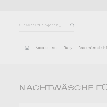
 Hauptinhalt springen
Zur Suche springen
Zur Hauptnavigation springen
Home
Accessoires
Baby
Bademäntel / K
NACHTWÄSCHE FÜ