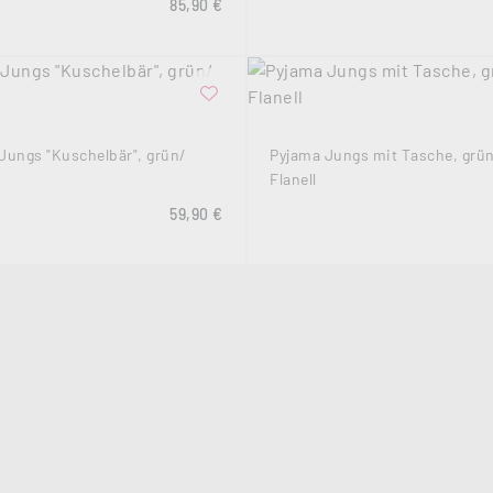
Regulärer Preis:
85,90 €
Jungs "Kuschelbär", grün/
Pyjama Jungs mit Tasche, grü
Flanell
Regulärer Preis:
59,90 €