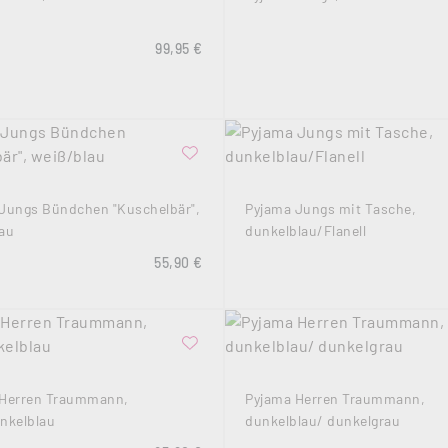
Regulärer Preis:
99,95 €
Jungs Bündchen "Kuschelbär",
Pyjama Jungs mit Tasche,
au
dunkelblau/Flanell
Regulärer Preis:
55,90 €
 Herren Traummann,
Pyjama Herren Traummann,
nkelblau
dunkelblau/ dunkelgrau