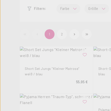
Farbe
Größe
Filtern:
Seite
Seite
1
2
Short Set Jungs "Kleiner Matrose"
Short-S
weiß / blau
blau
Regulärer Preis:
55,95 €
Pyjama 