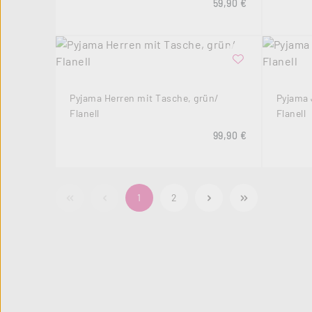
Regulärer Preis:
59,90 €
Pyjama Herren mit Tasche, grün/
Pyjama 
Flanell
Flanell
Regulärer Preis:
99,90 €
Seite
Seite
1
2