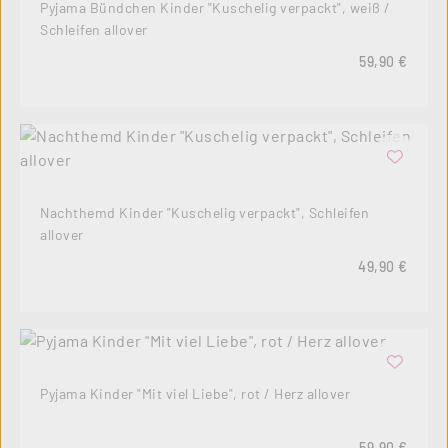
Pyjama Bündchen Kinder "Kuschelig verpackt", weiß /
Schleifen allover
Regulärer Pre
59,90 €
Nachthemd Kinder "Kuschelig verpackt", Schleifen
allover
Regulärer Pre
49,90 €
Pyjama Kinder "Mit viel Liebe", rot / Herz allover
Regulärer Pre
59,90 €