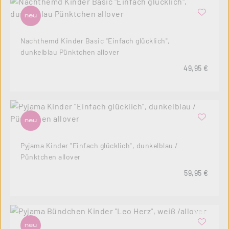
neu
Nachthemd Kinder Basic "Einfach glücklich",
dunkelblau Pünktchen allover
Regulärer Pre
49,95 €
neu
Pyjama Kinder "Einfach glücklich", dunkelblau /
Pünktchen allover
Regulärer Pre
59,95 €
neu