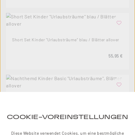
Short Set Kinder "Urlaubsträume" blau / Blätter allover
Regulärer Pre
55,95 €
Nachthemd Kinder Basic "Urlaubsträume", Blätter
allover
COOKIE-VOREINSTELLUNGEN
Regulärer Pre
49,95 €
Diese Website verwendet Cookies, um eine bestmögliche