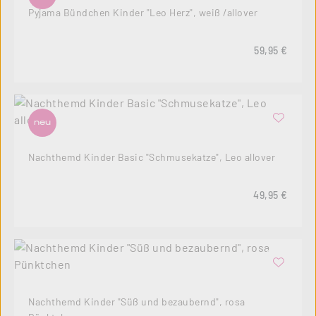
Pyjama Bündchen Kinder "Leo Herz", weiß /allover
Regulärer Pre
59,95 €
neu
Nachthemd Kinder Basic "Schmusekatze", Leo allover
Regulärer Pre
49,95 €
Nachthemd Kinder "Süß und bezaubernd", rosa