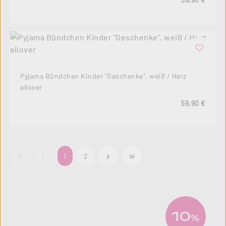
Pyjama Bündchen Kinder "Geschenke", weiß / Herz
allover
Regulärer Pre
59,90 €
Seite
Seite
1
2
10
%