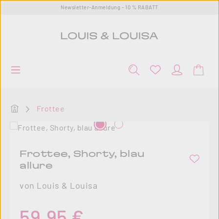
Newsletter-Anmeldung - 10 % RABATT
Zum Hauptinhalt springen
Startseite
Frottee
Bildergalerie überspringen
Frottee, Shorty, blau
allure
von Louis & Louisa
Regulärer Preis:
59,95 €