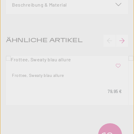
Beschreibung & Material
Produktgalerie überspringen
ÄHNLICHE ARTIKEL
Frottee, Sweaty blau allure
Regulärer Pre
79,95 €