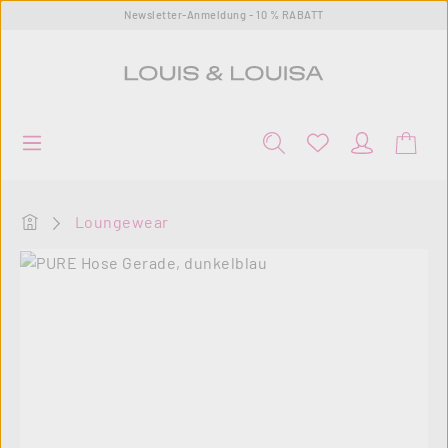
Newsletter-Anmeldung - 10 % RABATT
Zum Hauptinhalt springen
Startseite
Loungewear
Bildergalerie überspringen