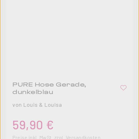
PURE Hose Gerade,
dunkelblau
von Louis & Louisa
Regulärer Preis:
59,90 €
Preise inkl. MwSt. zzgl. Versandkosten