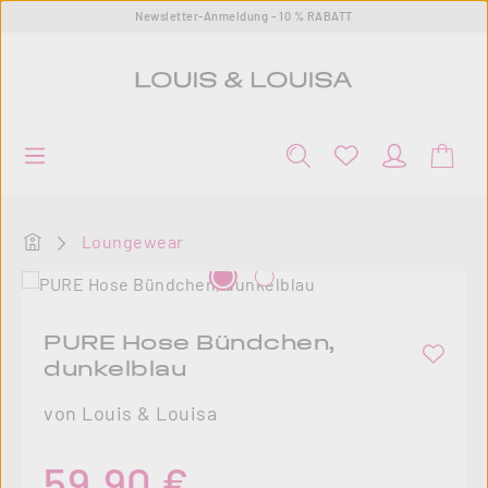
Newsletter-Anmeldung - 10 % RABATT
Zum Hauptinhalt springen
Startseite
Loungewear
Bildergalerie überspringen
PURE Hose Bündchen,
dunkelblau
von Louis & Louisa
Regulärer Preis:
59,90 €