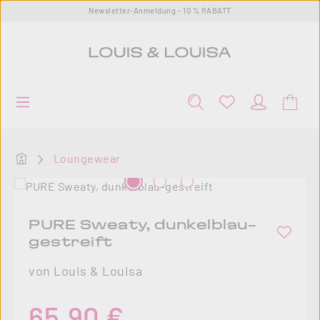
Newsletter-Anmeldung - 10 % RABATT
Zum Hauptinhalt springen
Startseite
Loungewear
Bildergalerie überspringen
PURE Sweaty, dunkelblau-
gestreift
von Louis & Louisa
Regulärer Preis:
65,90 €