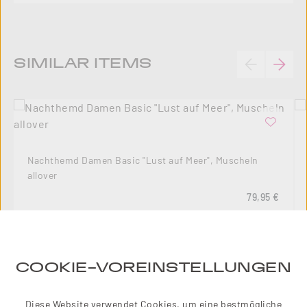
Produktgalerie überspringen
SIMILAR ITEMS
Nachthemd Damen Basic "Lust auf Meer", Muscheln
allover
Regulärer Pre
79,95 €
COOKIE-VOREINSTELLUNGEN
10
%
Diese Website verwendet Cookies, um eine bestmögliche