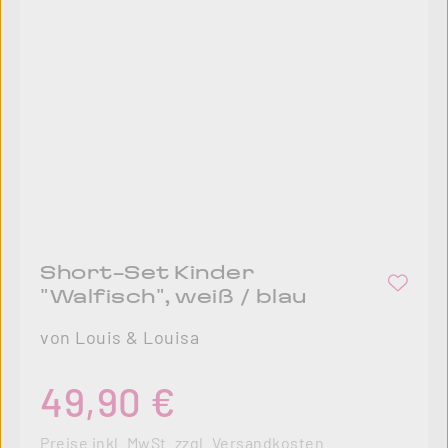
Short-Set Kinder
"Walfisch", weiß / blau
von Louis & Louisa
Regulärer Preis:
49,90 €
Preise inkl. MwSt. zzgl. Versandkosten