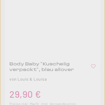
Body Baby "Kuschelig
verpackt", blau allover
von Louis & Louisa
Regulärer Preis:
29,90 €
Preise inkl. MwSt. zzgl. Versandkosten