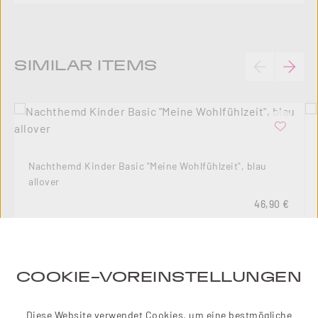
Produktgalerie überspringen
SIMILAR ITEMS
Nachthemd Kinder Basic "Meine Wohlfühlzeit", blau
allover
Regulärer Pre
46,90 €
COOKIE-VOREINSTELLUNGEN
10
%
Diese Website verwendet Cookies, um eine bestmögliche