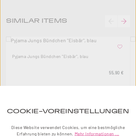
Produktgalerie überspringen
SIMILAR ITEMS
Pyjama Jungs Bündchen "Eisbär", blau
Regulärer Pre
55,90 €
COOKIE-VOREINSTELLUNGEN
10
%
Diese Website verwendet Cookies, um eine bestmögliche
Erfahrung bieten zu können.
Mehr Informationen ...