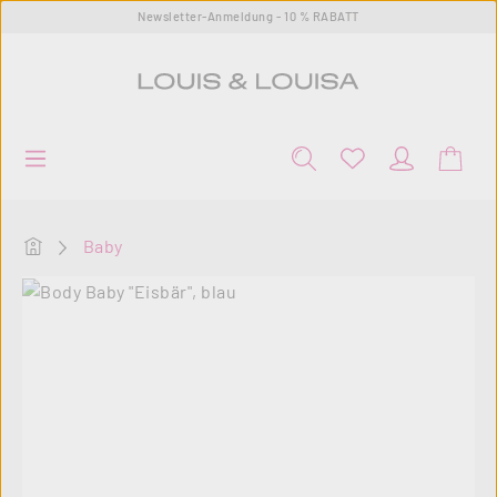
Newsletter-Anmeldung - 10 % RABATT
Zum Hauptinhalt springen
Startseite
Baby
Bildergalerie überspringen