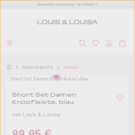
Newsletter-Anmeldung - 10 % RABATT
Zum Hauptinhalt springen
Startseite
Nachtwäsche
Damen
Bildergalerie überspringen
Short Set Damen
Knopfleiste, blau
von Louis & Louisa
Regulärer Preis:
89,95 €