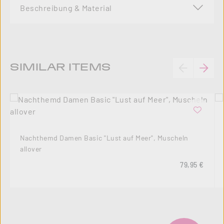
Beschreibung & Material
Produktgalerie überspringen
SIMILAR ITEMS
Nachthemd Damen Basic "Lust auf Meer", Muscheln
allover
Regulärer Pre
79,95 €