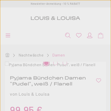
Newsletter-Anmeldung - 10 % RABATT
Zum Hauptinhalt springen
Startseite
Nachtwäsche
Damen
Bildergalerie überspringen
Pyjama Bündchen Damen
"Pudel", weiß / Flanell
von Louis & Louisa
Regulärer Preis:
99,95 €