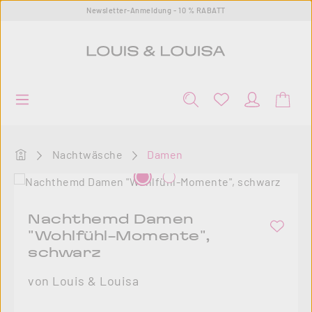
Newsletter-Anmeldung - 10 % RABATT
Zum Hauptinhalt springen
Startseite
Nachtwäsche
Damen
Bildergalerie überspringen
Nachthemd Damen
"Wohlfühl-Momente",
schwarz
von Louis & Louisa
Regulärer Preis: