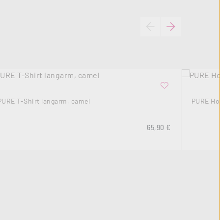
PURE T-Shirt langarm, camel
PURE Hos
s:
Regulärer Preis:
65,90 €