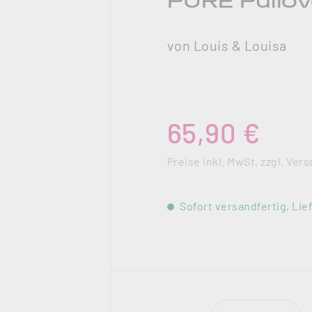
PURE Pullov
von Louis & Louisa
Regulärer Preis:
65,90 €
Preise inkl. MwSt. zzgl. Ve
Sofort versandfertig, Lief