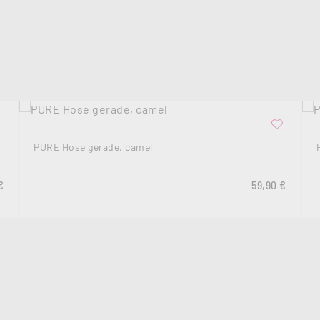
PURE Hose gerade, camel
rer Preis:
Regulärer Prei
€
59,90 €