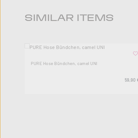
Produktgalerie überspringen
SIMILAR ITEMS
PURE Hose Bündchen, camel UNI
Regulä
59,90 