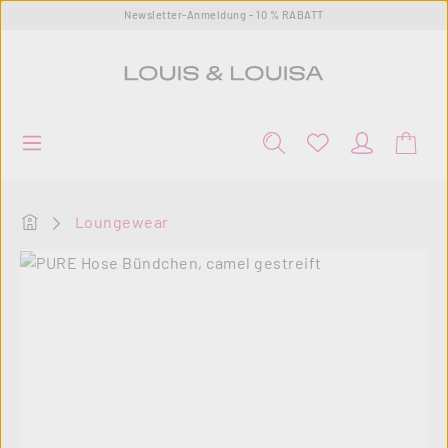
Newsletter-Anmeldung - 10 % RABATT
Zum Hauptinhalt springen
Startseite
Loungewear
Bildergalerie überspringen