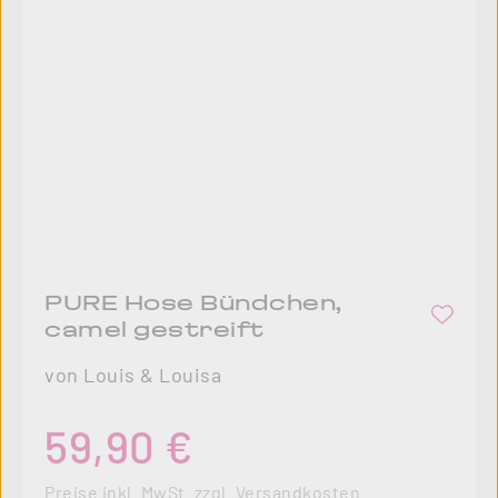
PURE Hose Bündchen,
camel gestreift
von Louis & Louisa
Regulärer Preis:
59,90 €
Preise inkl. MwSt. zzgl. Versandkosten