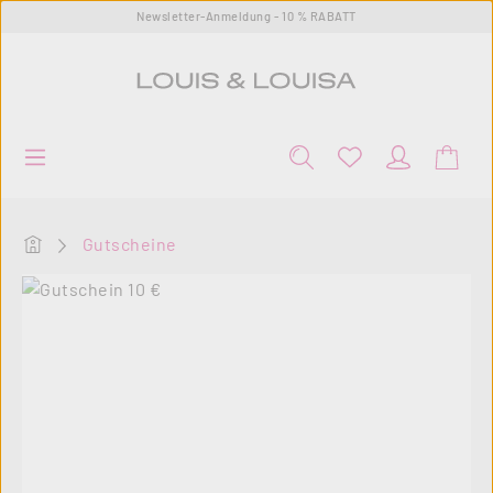
Newsletter-Anmeldung - 10 % RABATT
Zum Hauptinhalt springen
Startseite
Gutscheine
Bildergalerie überspringen