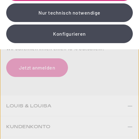
Nur technisch notwendige
NEWSLETTER
Einfach zauberhaft! Abonnieren Sie jetzt unseren
Konfigurieren
liebevoll gestalteten Newsletter.
Wir schenken Ihnen einen 10 % Gutschein!
Jetzt anmelden
LOUIS & LOUISA
KUNDENKONTO