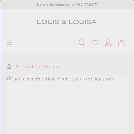
Newsletter-Anmeldung - 10 % RABATT
Zum Hauptinhalt springen
Startseite
Tuniken / Kleider
Bildergalerie überspringen