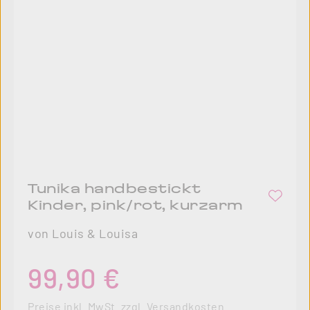
Tunika handbestickt
Kinder, pink/rot, kurzarm
von Louis & Louisa
Regulärer Preis:
99,90 €
Preise inkl. MwSt. zzgl. Versandkosten