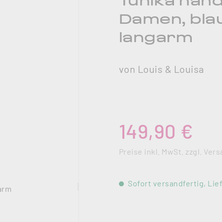
Tunika han
Damen, blau
langarm
von Louis & Louisa
Regulärer Preis:
149,90 €
Preise inkl. MwSt. zzgl. Ve
Sofort versandfertig, Lief