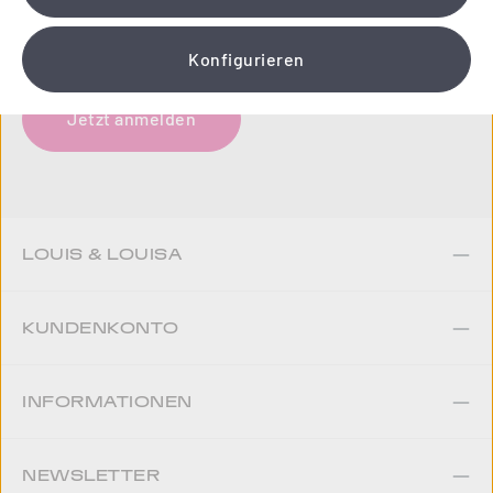
liebevoll gestalteten Newsletter.
Wir schenken Ihnen einen 10 % Gutschein!
Konfigurieren
Jetzt anmelden
LOUIS & LOUISA
KUNDENKONTO
INFORMATIONEN
NEWSLETTER