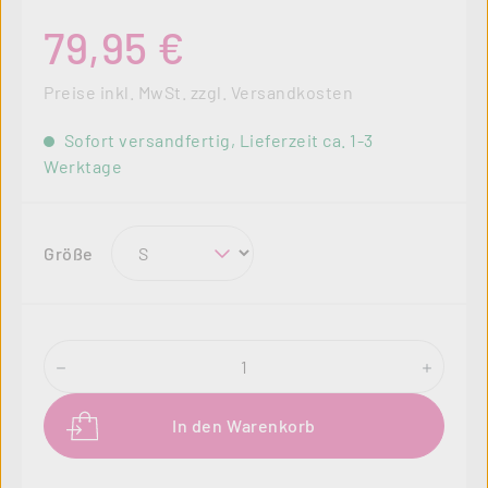
Regulärer Preis:
79,95 €
Preise inkl. MwSt. zzgl. Versandkosten
Sofort versandfertig, Lieferzeit ca. 1-3
Werktage
auswählen
Größe
Produkt Anzahl: Gib den gewünschten Wer
In den Warenkorb