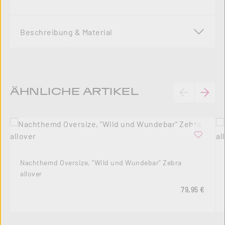
Beschreibung & Material
Produktgalerie überspringen
ÄHNLICHE ARTIKEL
Nachthemd Oversize, "Wild und Wundebar" Zebra
allover
Regulärer Pre
79,95 €