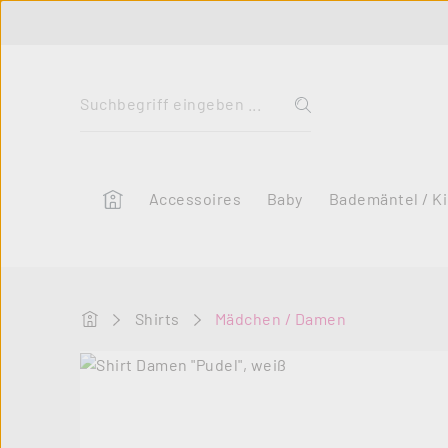
 Hauptinhalt springen
Zur Suche springen
Zur Hauptnavigation springen
Home
Accessoires
Baby
Bademäntel / K
Startseite
Shirts
Mädchen / Damen
Bildergalerie überspringen