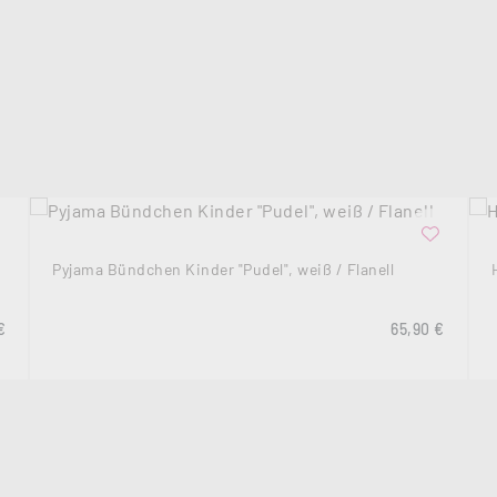
Pyjama Bündchen Kinder "Pudel", weiß / Flanell
rer Preis:
Regulärer Prei
€
65,90 €