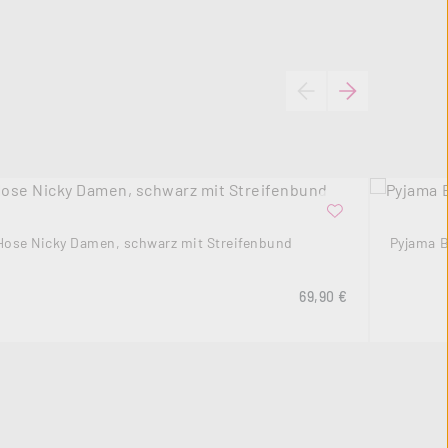
Hose Nicky Damen, schwarz mit Streifenbund
Pyjama B
s:
Regulärer Preis:
69,90 €