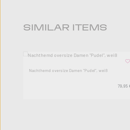
Produktgalerie überspringen
SIMILAR ITEMS
Nachthemd oversize Damen "Pudel", weiß
Regulä
79,95 