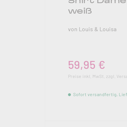
Shirt Damen
weiß
von Louis & Louisa
Regulärer Preis:
59,95 €
Preise inkl. MwSt. zzgl. Ve
Sofort versandfertig, Lief