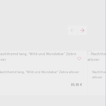
Nachthemd lang, "Wild und Wundebar" Zebra allover
Nachthem
allover
s:
Regulärer Preis:
85,95 €