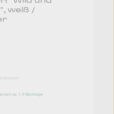
i "Wild und
, weiß /
er
rsandkosten
erzeit ca. 1-3 Werktage