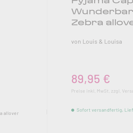
Pyjama Capr
Wunderbar"
Zebra allov
von Louis & Louisa
Regulärer Preis:
89,95 €
Preise inkl. MwSt. zzgl. Ve
Sofort versandfertig, Lief