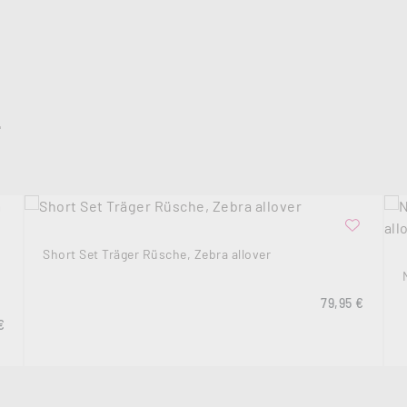
L
Short Set Träger Rüsche, Zebra allover
Regulärer Prei
79,95 €
rer Preis:
€