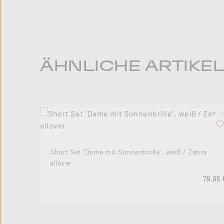
Produktgalerie überspringen
ÄHNLICHE ARTIKE
Short Set "Dame mit Sonnenbrille", weiß / Zebra
allover
Regulä
79,95 