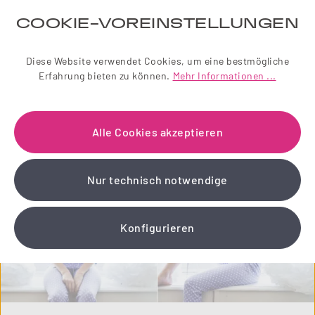
Regulärer Pre
79,95 €
COOKIE-VOREINSTELLUNGEN
Diese Website verwendet Cookies, um eine bestmögliche
Erfahrung bieten zu können.
Mehr Informationen ...
10
%
Alle Cookies akzeptieren
Nur technisch notwendige
Konfigurieren