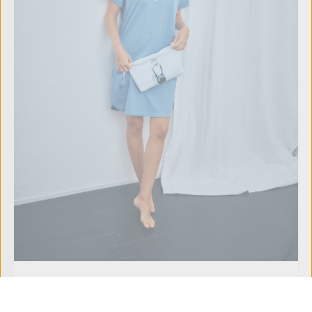
Nachthemd Oversize "Urlaubs-Träume", blau