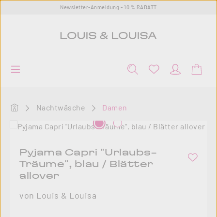
Newsletter-Anmeldung - 10 % RABATT
Zum Hauptinhalt springen
Startseite
Nachtwäsche
Damen
Bildergalerie überspringen
Pyjama Capri "Urlaubs-
Träume", blau / Blätter
allover
von Louis & Louisa
Regulärer Preis: