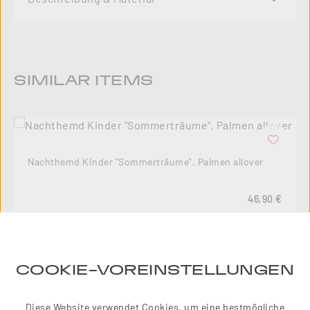
Produktgalerie überspringen
SIMILAR ITEMS
Nachthemd Kinder "Sommerträume", Palmen allover
Regulärer Pre
46,90 €
COOKIE-VOREINSTELLUNGEN
10
%
Diese Website verwendet Cookies, um eine bestmögliche