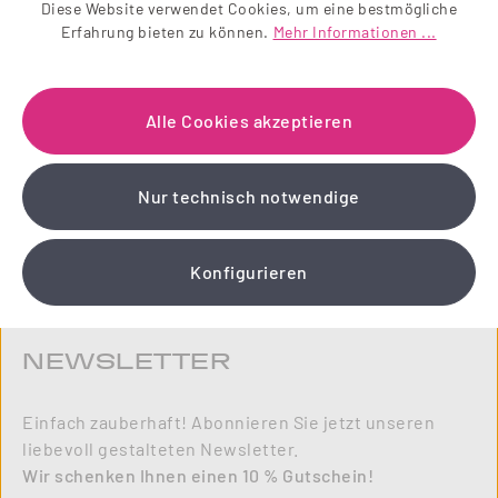
10
Diese Website verwendet Cookies, um eine bestmögliche
%
Erfahrung bieten zu können.
Mehr Informationen ...
Alle Cookies akzeptieren
Nur technisch notwendige
Konfigurieren
NEWSLETTER
Einfach zauberhaft! Abonnieren Sie jetzt unseren
liebevoll gestalteten Newsletter.
Wir schenken Ihnen einen 10 % Gutschein!