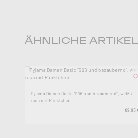
Produktgalerie überspringen
ÄHNLICHE ARTIKE
Pyjama Damen Basic "Süß und bezaubernd", weiß /
rosa mit Pünktchen
Regulä
89,95 