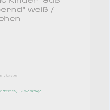
c Kinder "Süß
ernd" weiß /
tchen
rsandkosten
erzeit ca. 1-3 Werktage