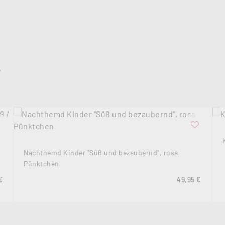
L
Nachthemd Kinder "Süß und bezaubernd", rosa
Pünktchen
rer Preis:
Regulärer Prei
€
49,95 €