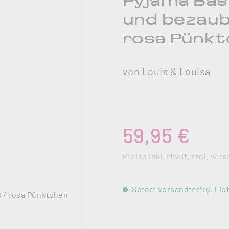
Pyjama Basi
und bezaub
rosa Pünk
von Louis & Louisa
Regulärer Preis:
59,95 €
Preise inkl. MwSt. zzgl. Ve
Sofort versandfertig, Lief