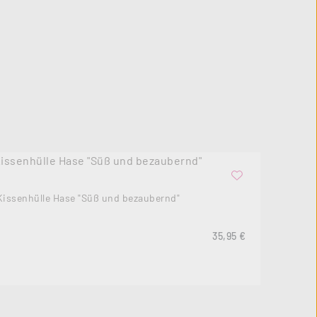
Kissenhülle Hase "Süß und bezaubernd"
Regulärer Preis:
35,95 €
s: