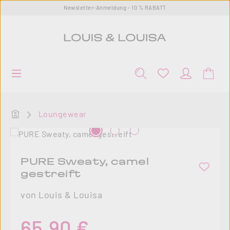
Newsletter-Anmeldung - 10 % RABATT
Zum Hauptinhalt springen
Startseite
Loungewear
Bildergalerie überspringen
PURE Sweaty, camel
gestreift
von Louis & Louisa
Regulärer Preis:
65,90 €