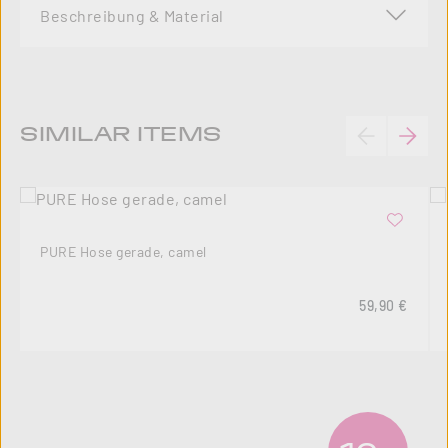
Beschreibung & Material
Produktgalerie überspringen
SIMILAR ITEMS
PURE Hose gerade, camel
Regulärer Pre
59,90 €