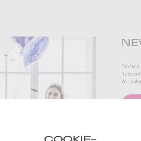
NE
Einfach 
liebevol
Wir sch
Je
COOKIE-