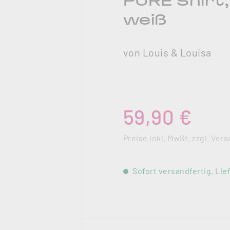
PURE Shirt
weiß
von Louis & Louisa
Regulärer Preis:
59,90 €
Preise inkl. MwSt. zzgl. Ve
Sofort versandfertig, Lief