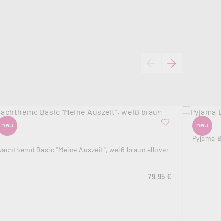
neu
neu
Pyjama B
Nachthemd Basic "Meine Auszeit", weiß braun allover
s:
Regulärer Preis:
79,95 €