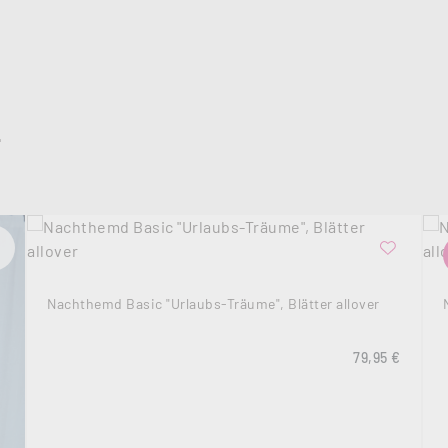
L
Nachthemd Basic "Urlaubs-Träume", Blätter allover
Regulärer Prei
79,95 €