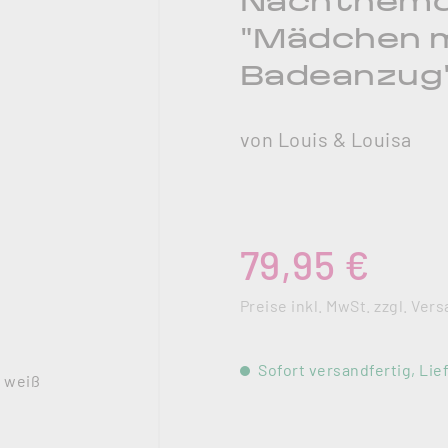
Nachthemd
"Mädchen 
Badeanzug"
von Louis & Louisa
Regulärer Preis:
79,95 €
Preise inkl. MwSt. zzgl. Ve
Sofort versandfertig, Lief