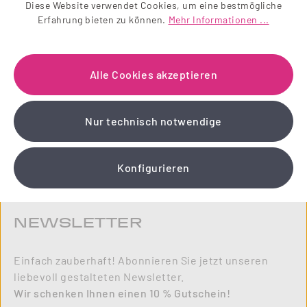
10
Diese Website verwendet Cookies, um eine bestmögliche
%
Erfahrung bieten zu können.
Mehr Informationen ...
Alle Cookies akzeptieren
Nur technisch notwendige
Konfigurieren
NEWSLETTER
Einfach zauberhaft! Abonnieren Sie jetzt unseren
liebevoll gestalteten Newsletter.
Wir schenken Ihnen einen 10 % Gutschein!