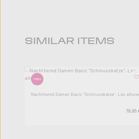
Produktgalerie überspringen
SIMILAR ITEMS
neu
Nachthemd Damen Basic "Schmusekatze", Leo allove
Regulä
79,95 