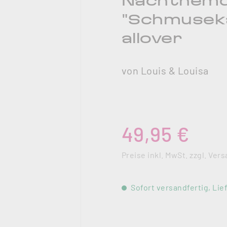
Nachthemd 
"Schmuseka
allover
von Louis & Louisa
Regulärer Preis:
49,95 €
Preise inkl. MwSt. zzgl. Ve
Sofort versandfertig, Lief