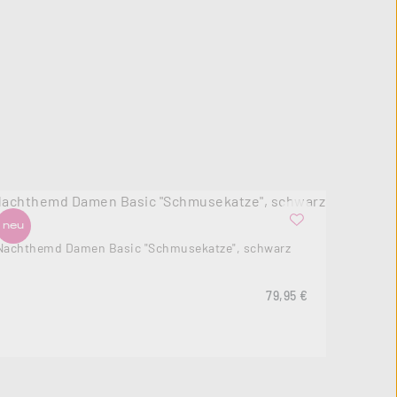
neu
Nachthemd Damen Basic "Schmusekatze", schwarz
s:
Regulärer Preis:
79,95 €