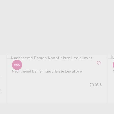
neu
Nachthemd Damen Knopfleiste Leo allover
r
Regulärer Prei
79,95 €
rer Preis:
€