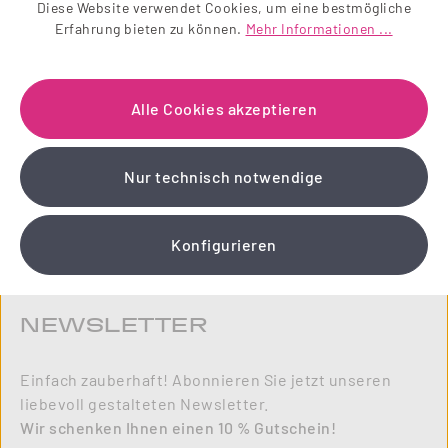
10
Diese Website verwendet Cookies, um eine bestmögliche
%
Erfahrung bieten zu können.
Mehr Informationen ...
Alle Cookies akzeptieren
Nur technisch notwendige
Konfigurieren
NEWSLETTER
Einfach zauberhaft! Abonnieren Sie jetzt unseren
liebevoll gestalteten Newsletter.
Wir schenken Ihnen einen 10 % Gutschein!