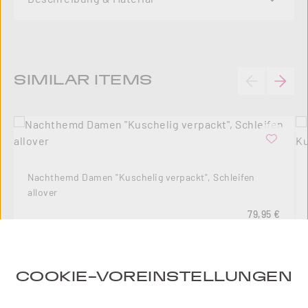
Produktgalerie überspringen
SIMILAR ITEMS
Nachthemd Damen "Kuschelig verpackt", Schleifen
allover
Regulärer Pre
79,95 €
COOKIE-VOREINSTELLUNGEN