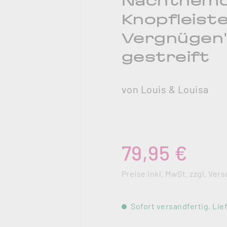
Nachthem
Knopfleiste
Vergnügen"
gestreift
von Louis & Louisa
Regulärer Preis:
79,95 €
Preise inkl. MwSt. zzgl. Ve
Sofort versandfertig, Lief