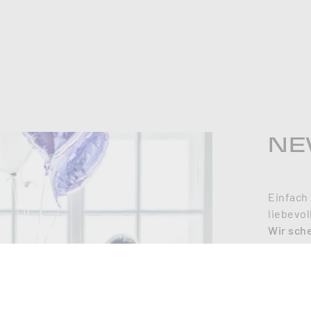
NE
Einfach 
liebevol
Wir sch
Je