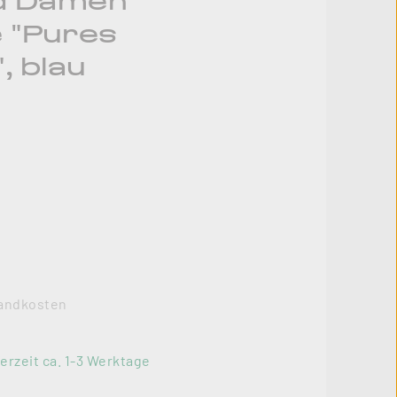
d Damen
 "Pures
, blau
rsandkosten
erzeit ca. 1-3 Werktage