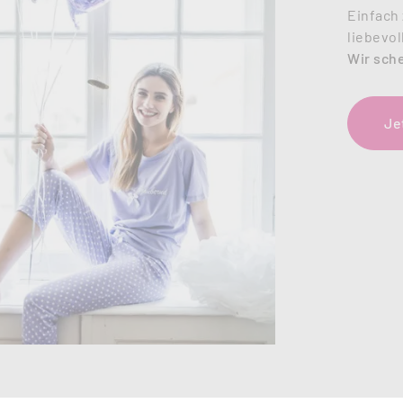
Einfach 
liebevol
Wir sch
Je