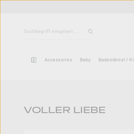
 Hauptinhalt springen
Zur Suche springen
Zur Hauptnavigation springen
Home
Accessoires
Baby
Bademäntel / K
VOLLER LIEBE