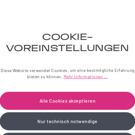
COOKIE-
VOREINSTELLUNGEN
TO
INFORMATIONEN
to
Lieferung und Versand
Diese Website verwendet Cookies, um eine bestmögliche Erfahrung
bieten zu können.
Mehr Informationen ...
ngen
Datenschutzerklärung
Verbraucherinformationen
Alle Cookies akzeptieren
& AGB
Impressum
Nur technisch notwendige
Barrierefreiheitserklärung