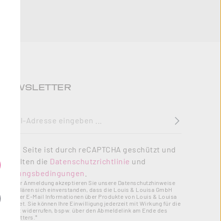
NEWSLETTER
E-Mail-Adresse
*
Diese Seite ist durch reCAPTCHA geschützt und
es gelten die
Datenschutzrichtlinie
und
Nutzungsbedingungen
.
Mit Ihrer Anmeldung akzeptieren Sie unsere Datenschutzhinweise
und erklären sich einverstanden, dass die Louis & Louisa GmbH
Ihnen per E-Mail Informationen über Produkte von Louis & Louisa
zusendet. Sie können Ihre Einwilligung jederzeit mit Wirkung für die
Zukunft widerrufen, bspw. über den Abmeldelink am Ende des
Newsletters.*