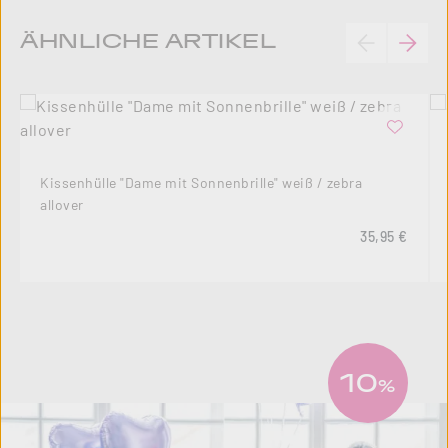
Produktgalerie überspringen
ÄHNLICHE ARTIKEL
Kissenhülle "Dame mit Sonnenbrille" weiß / zebra
allover
Regulärer Pre
35,95 €
10
%