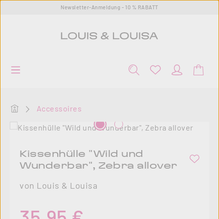
Newsletter-Anmeldung - 10 % RABATT
Zum Hauptinhalt springen
Startseite
Accessoires
Bildergalerie überspringen
Kissenhülle "Wild und
Wunderbar", Zebra allover
von Louis & Louisa
Regulärer Preis:
35,95 €