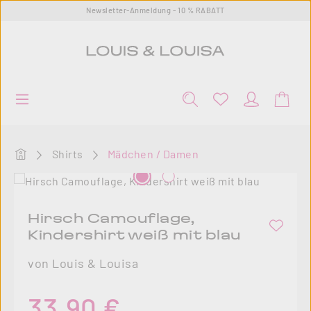
Newsletter-Anmeldung - 10 % RABATT
Zum Hauptinhalt springen
Startseite
Shirts
Mädchen / Damen
Bildergalerie überspringen
Hirsch Camouflage,
Kindershirt weiß mit blau
von Louis & Louisa
Regulärer Preis:
33,90 €