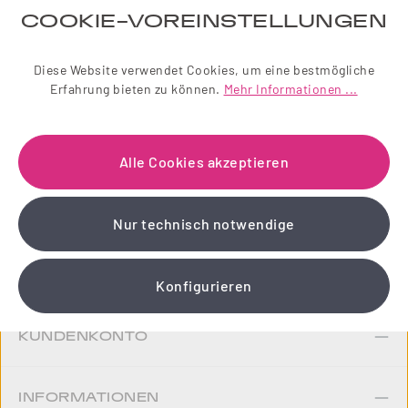
NEWSLETTER
COOKIE-VOREINSTELLUNGEN
Einfach zauberhaft! Abonnieren Sie jetzt unseren
Diese Website verwendet Cookies, um eine bestmögliche
liebevoll gestalteten Newsletter.
Erfahrung bieten zu können.
Mehr Informationen ...
Wir schenken Ihnen einen 10 % Gutschein!
Alle Cookies akzeptieren
Jetzt anmelden
Nur technisch notwendige
LOUIS & LOUISA
Konfigurieren
KUNDENKONTO
INFORMATIONEN