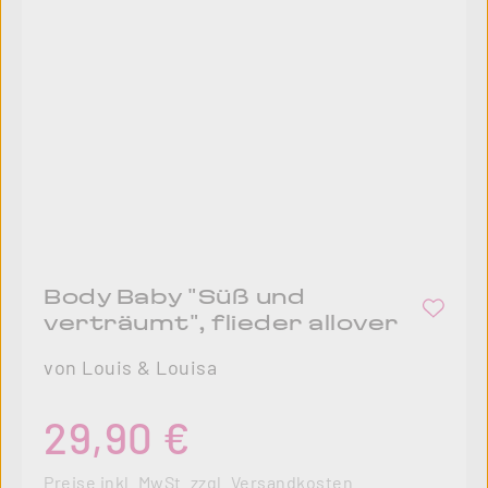
Body Baby "Süß und
verträumt", flieder allover
von Louis & Louisa
Regulärer Preis:
29,90 €
Preise inkl. MwSt. zzgl. Versandkosten