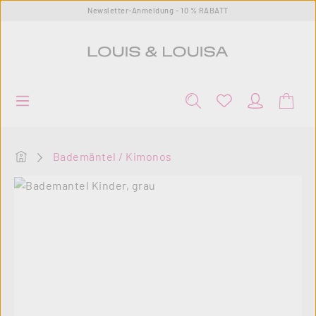
Newsletter-Anmeldung - 10 % RABATT
Zum Hauptinhalt springen
Startseite
Bademäntel / Kimonos
Bildergalerie überspringen